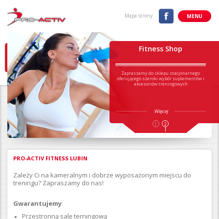
Mapa strony
MENU
Fitness Shop
Zapraszamy do sklepu stacjonarnego
oferującego szeroki wybór suplementów i
akcesoriów treningowych
Więcej
1
2
PRO-ACTIV FITNESS LUBIN
Zależy Ci na kameralnym i dobrze wyposażonym miejscu do
treningu? Zapraszamy do nas!
Gwarantujemy
:
Przestronną salę terningową