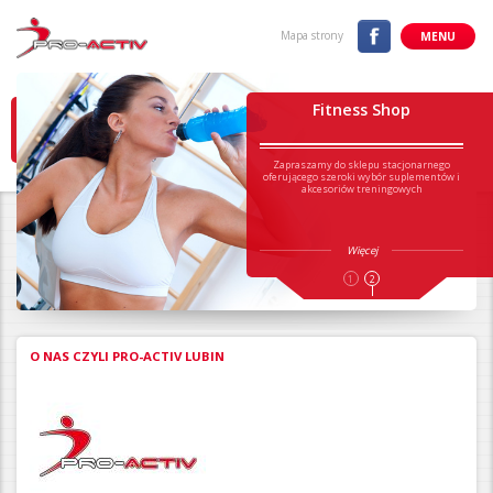
Mapa strony
MENU
Fitness Shop
Zapraszamy do sklepu stacjonarnego
oferującego szeroki wybór suplementów i
akcesoriów treningowych
Więcej
1
2
O NAS CZYLI PRO-ACTIV LUBIN